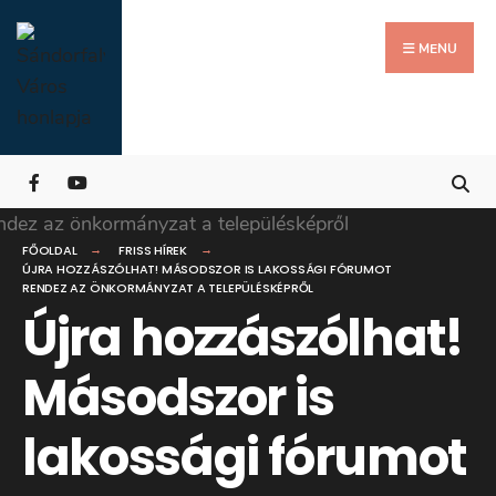
Search
Skip
for:
Close
to
MENU
Searc
content
Wind
FŐOLDAL
FRISS HÍREK
ÚJRA HOZZÁSZÓLHAT! MÁSODSZOR IS LAKOSSÁGI FÓRUMOT
RENDEZ AZ ÖNKORMÁNYZAT A TELEPÜLÉSKÉPRŐL
Újra hozzászólhat!
Másodszor is
lakossági fórumot