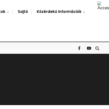
Search
Window
tok
Sajtó
Közérdekű Információk