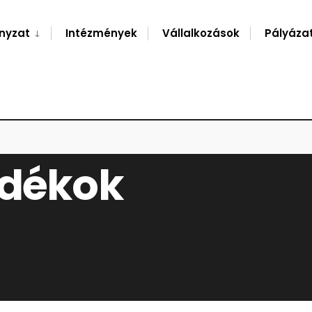
nyzat
Intézmények
Vállalkozások
Pályáza
adékok