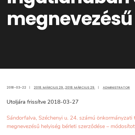
megnevezésű h
2018-03-22
|
2018. MÁRCIUS 29.
,
2018. MÁRCIUS 29.
|
ADMINISTRATOR
Utoljára frissítve 2018-03-27
Sándorfalva, Széchenyi u. 24. számú önkormányzati tu
megnevezésű helyiség bérleti szerződése – módosított