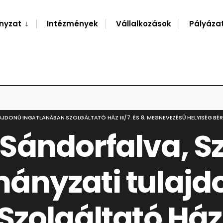
nyzat
Intézmények
Vállalkozások
Pályáza
DONÚ INGATLANÁBAN SZOLGÁLTATÓ HÁZ III/7. ÉS 8. MEGNEVEZÉSŰ HELYISÉG BÉR
ándorfalva, Szé
ányzati tulajd
olgáltató Ház II