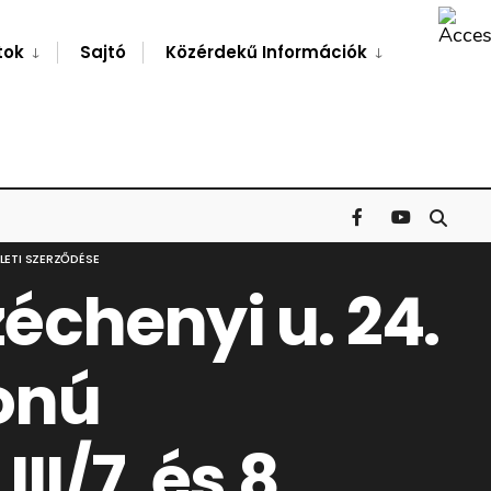
Search
Window
tok
Sajtó
Közérdekű Információk
LETI SZERZŐDÉSE
chenyi u. 24.
onú
I/7. és 8.