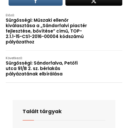
módosításáról
Határozati
Előző:
Sürgősségi: Műszaki ellenőr
javaslat
kiválasztása a „Sándorfalvi piactér
fejlesztése, bővítése” című, TOP-
2.1.1-15-CS1-2016-00004 kódszámú
szolgáltatási díj
pályázathoz
elfogadására
Következő:
Sürgősségi: Sándorfalva, Petőfi
utca 91/B 2. sz. bérlakás
pályázatának elbírálása
Talált tárgyak