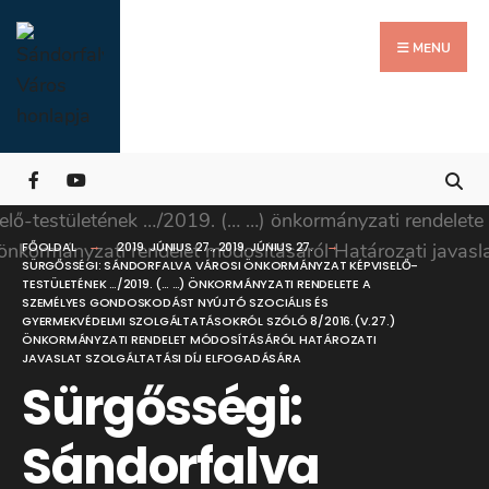
Search
Skip
for:
Close
to
MENU
Searc
content
Wind
FŐOLDAL
2019. JÚNIUS 27.
,
2019. JÚNIUS 27.
SÜRGŐSSÉGI: SÁNDORFALVA VÁROSI ÖNKORMÁNYZAT KÉPVISELŐ-
TESTÜLETÉNEK …/2019. (… …) ÖNKORMÁNYZATI RENDELETE A
SZEMÉLYES GONDOSKODÁST NYÚJTÓ SZOCIÁLIS ÉS
GYERMEKVÉDELMI SZOLGÁLTATÁSOKRÓL SZÓLÓ 8/2016.(V.27.)
ÖNKORMÁNYZATI RENDELET MÓDOSÍTÁSÁRÓL HATÁROZATI
JAVASLAT SZOLGÁLTATÁSI DÍJ ELFOGADÁSÁRA
Sürgősségi:
Sándorfalva