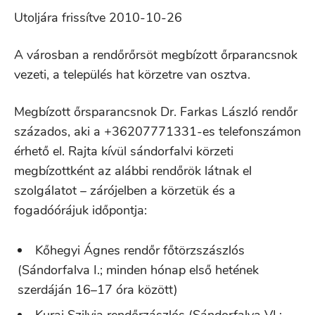
Utoljára frissítve 2010-10-26
A városban a rendőrőrsöt megbízott őrparancsnok
vezeti, a település hat körzetre van osztva.
Megbízott őrsparancsnok Dr. Farkas László rendőr
százados, aki a +36207771331-es telefonszámon
érhető el. Rajta kívül sándorfalvi körzeti
megbízottként az alábbi rendőrök látnak el
szolgálatot – zárójelben a körzetük és a
fogadóórájuk időpontja:
Kőhegyi Ágnes rendőr főtörzszászlós
(Sándorfalva I.; minden hónap első hetének
szerdáján 16–17 óra között)