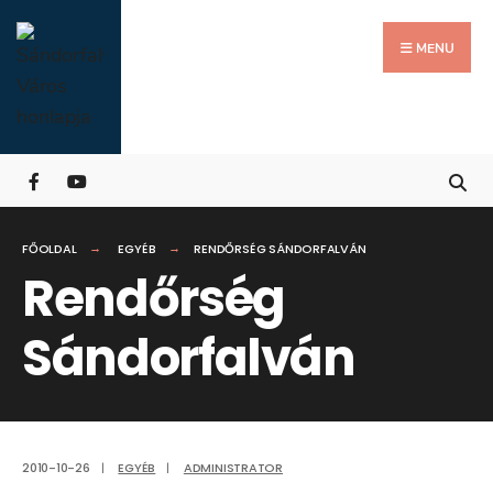
Search
Skip
for:
Close
to
MENU
Searc
content
Wind
FŐOLDAL
EGYÉB
RENDŐRSÉG SÁNDORFALVÁN
Rendőrség
Sándorfalván
2010-10-26
|
EGYÉB
|
ADMINISTRATOR