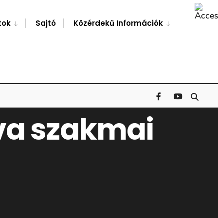
Search
Window
tok
Sajtó
Közérdekű Információk
lva szakmai