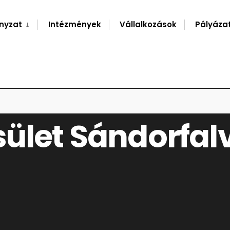
nyzat
Intézmények
Vállalkozások
Pályáza
 PROGRAMJA
sület Sándorfa