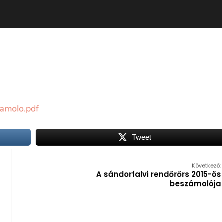
amolo.pdf
Tweet
Következő:
A sándorfalvi rendőrőrs 2015-ös
beszámolója