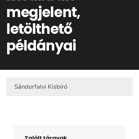
megjelent,
letölthető
példányai
Sándorfalvi Kisbíró
Olvassa el online a 2026. júniusi
Talált tárgyak