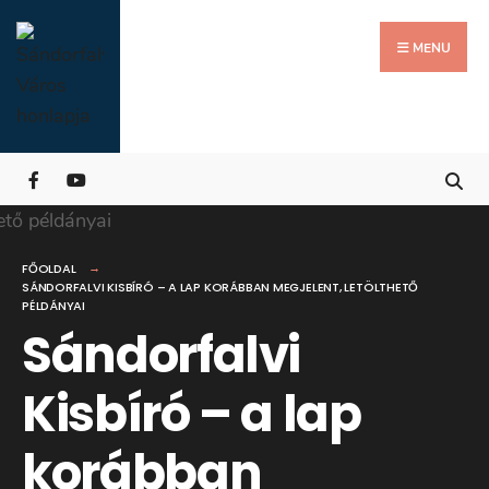
Search
Skip
for:
Close
to
MENU
Searc
content
Wind
FŐOLDAL
SÁNDORFALVI KISBÍRÓ – A LAP KORÁBBAN MEGJELENT, LETÖLTHETŐ
PÉLDÁNYAI
Sándorfalvi
Kisbíró – a lap
korábban