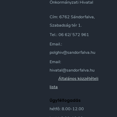
Önkormányzati Hivatal
Cím: 6762 Sándorfalva,
Szabadság tér 1.
Tel.: 06 62/ 572 961
Email.:
polghiv@sandorfalva.hu
Email:
hivatal@sandorfalva.hu
Általános közzétételi
lista
Ügyfélfogadás
hétfő: 8.00-12.00