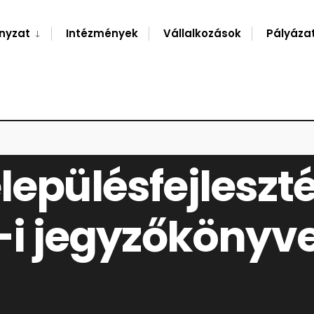
nyzat
Intézmények
Vállalkozások
Pályáza
ÉSFEJLESZTÉSI BIZOTTSÁG 2017. FEBRUÁR 3-I JEGYZŐKÖNYVE
lepülésfejleszté
3-i jegyzőkönyv