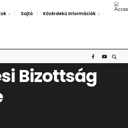
Search
Window
tok
Sajtó
Közérdekű Információk
si Bizottság
e