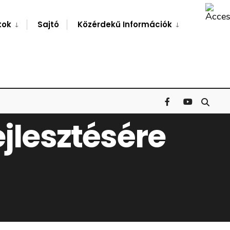
Search
Window
tok
Sajtó
Közérdekű Információk
ejlesztésére