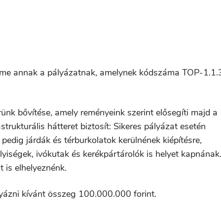
 a címe annak a pályázatnak, amelynek kódszáma TOP-1.1.
ünk bővítése, amely reményeink szerint elősegíti majd a
rukturális hátteret biztosít: Sikeres pályázat esetén
e pedig járdák és térburkolatok kerülnének kiépítésre,
lyiségek, ivókutak és kerékpártárolók is helyet kapnának
 is elhelyeznénk.
ázni kívánt összeg 100.000.000 forint.