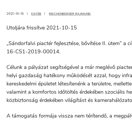
2021-10-15
|
EGYÉB
|
REICHENBERGER RAJMUND
Utoljára frissítve 2021-10-15
„Sándorfalvi piactér fejlesztése, bővítése II. ütem”
16-CS1-2019-00014.
Célunk a pályázat segítségével a már meglévő piacter
helyi gazdaság hatékony működését azzal, hogy infrast
kereskedelmi épületet létesítenénk a területre, mellett
valamint a komfortos időtöltés érdekében szociális he
közbiztonság érdekében világítást és kamerahálózatot
A támogatás formája vissza nem térítendő, a megpály