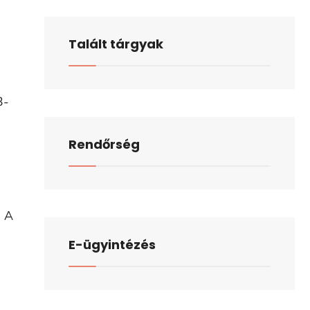
Talált tárgyak
3-
Rendőrség
. A
E-ügyintézés