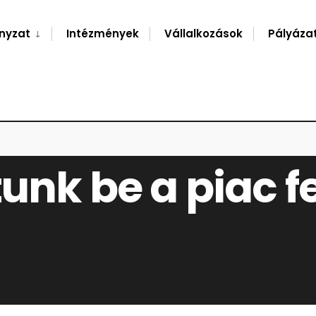
nyzat
Intézmények
Vállalkozások
Pályáza
unk be a piac f