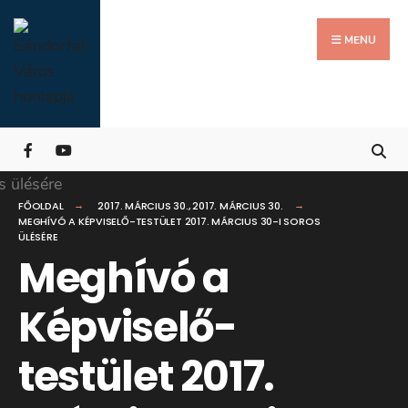
Search
Skip
for:
Close
to
MENU
Searc
content
Wind
FŐOLDAL
2017. MÁRCIUS 30.
,
2017. MÁRCIUS 30.
MEGHÍVÓ A KÉPVISELŐ-TESTÜLET 2017. MÁRCIUS 30-I SOROS
ÜLÉSÉRE
Meghívó a
Képviselő-
testület 2017.