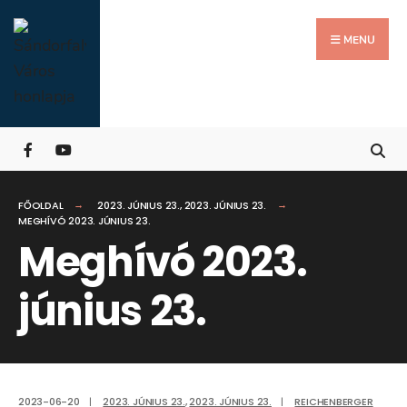
Search
Skip
for:
Close
to
MENU
Searc
content
Wind
FŐOLDAL
2023. JÚNIUS 23.
,
2023. JÚNIUS 23.
MEGHÍVÓ 2023. JÚNIUS 23.
Meghívó 2023.
június 23.
2023-06-20
|
2023. JÚNIUS 23.
,
2023. JÚNIUS 23.
|
REICHENBERGER