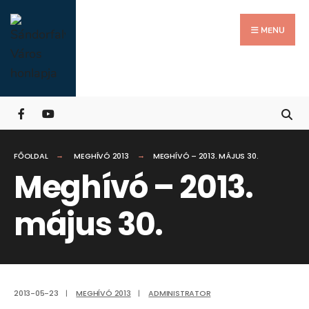
Search
Skip
for:
Close
to
MENU
Searc
content
Wind
FŐOLDAL
MEGHÍVÓ 2013
MEGHÍVÓ – 2013. MÁJUS 30.
Meghívó – 2013.
május 30.
2013-05-23
|
MEGHÍVÓ 2013
|
ADMINISTRATOR