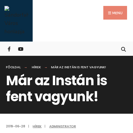
Search
Skip
for:
Close
to
MENU
Searc
content
Wind
FŐOLDAL
HÍREK
MÁR AZ INSTÁN IS FENT VAGYUNK!
Már az Instán is
fent vagyunk!
2019-06-28
|
HÍREK
|
ADMINISTRATOR