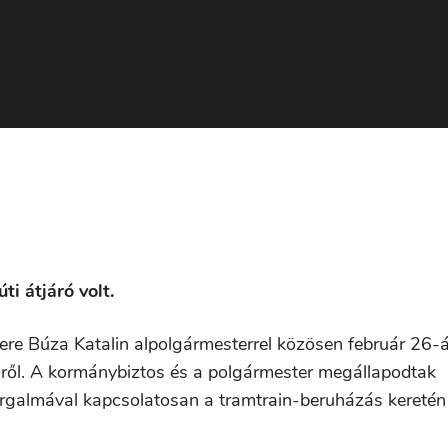
i átjáró volt.
re Búza Katalin alpolgármesterrel közösen február 26-
nről. A kormánybiztos és a polgármester megállapodtak
forgalmával kapcsolatosan a tramtrain-beruházás keretén