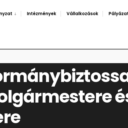
nyzat
Intézmények
Vállalkozások
Pályáza
ETETT SÁNDORFALVA POLGÁRMESTERE ÉS ALPOLGÁRMESTERE
ormánybiztossal
olgármestere é
ere