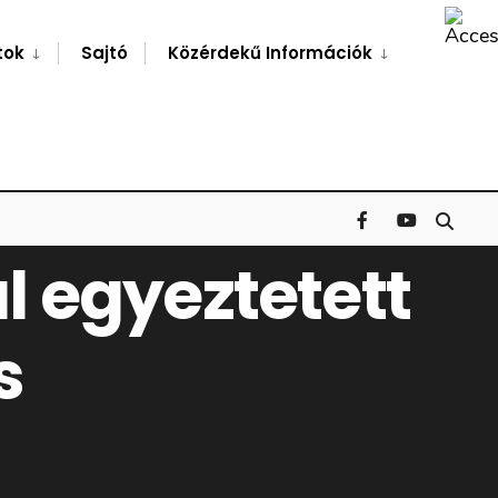
Search
Window
tok
Sajtó
Közérdekű Információk
 egyeztetett
s