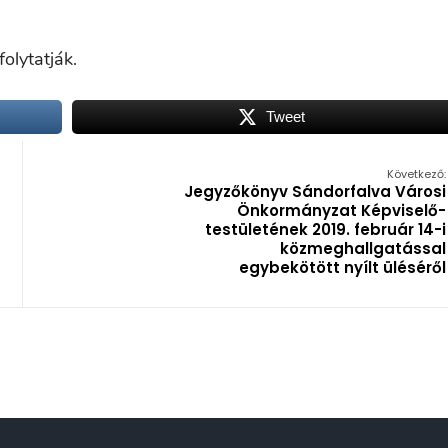
olytatják.
Tweet
Következő:
Jegyzőkönyv Sándorfalva Városi
Önkormányzat Képviselő-
testületének 2019. február 14-i
közmeghallgatással
egybekötött nyílt üléséről