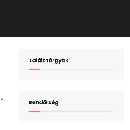
Talált tárgyak
án
Rendőrség