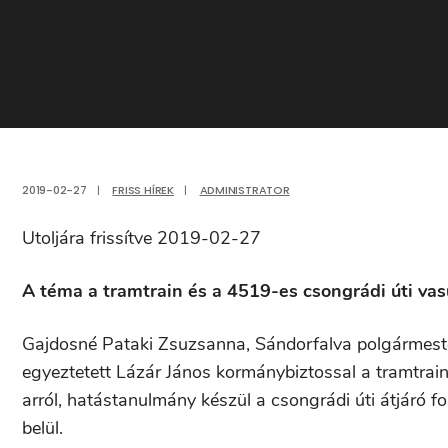
2019-02-27
|
FRISS HÍREK
|
ADMINISTRATOR
Utoljára frissítve 2019-02-27
A téma a tramtrain és a 4519-es csongrádi úti vasút
Gajdosné Pataki Zsuzsanna, Sándorfalva polgármeste
egyeztetett Lázár János kormánybiztossal a tramtrai
arról, hatástanulmány készül a csongrádi úti átjáró 
belül.