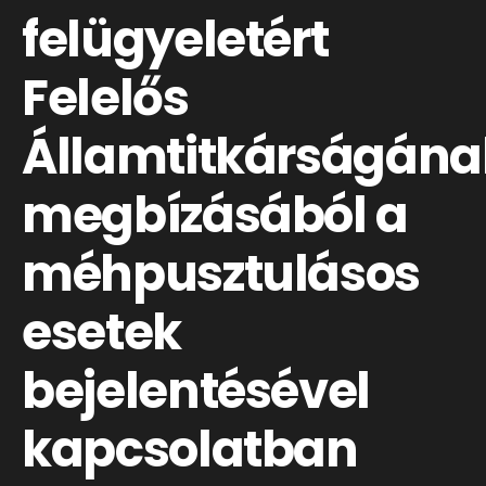
felügyeletért
Felelős
Államtitkárságán
megbízásából a
méhpusztulásos
esetek
bejelentésével
kapcsolatban