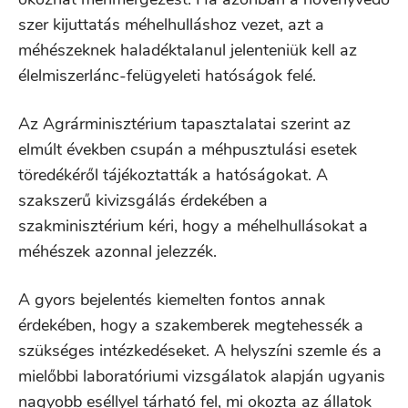
szer kijuttatás méhelhulláshoz vezet, azt a
méhészeknek haladéktalanul jelenteniük kell az
élelmiszerlánc-felügyeleti hatóságok felé.
Az Agrárminisztérium tapasztalatai szerint az
elmúlt években csupán a méhpusztulási esetek
töredékéről tájékoztatták a hatóságokat. A
szakszerű kivizsgálás érdekében a
szakminisztérium kéri, hogy a méhelhullásokat a
méhészek azonnal jelezzék.
A gyors bejelentés kiemelten fontos annak
érdekében, hogy a szakemberek megtehessék a
szükséges intézkedéseket. A helyszíni szemle és a
mielőbbi laboratóriumi vizsgálatok alapján ugyanis
nagyobb eséllyel tárható fel, mi okozta az állatok