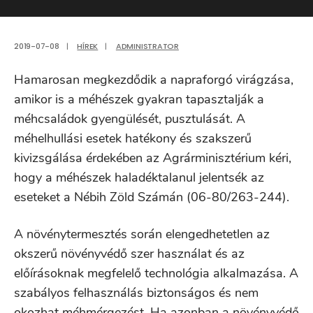
2019-07-08
|
HÍREK
|
ADMINISTRATOR
Hamarosan megkezdődik a napraforgó virágzása,
amikor is a méhészek gyakran tapasztalják a
méhcsaládok gyengülését, pusztulását. A
méhelhullási esetek hatékony és szakszerű
kivizsgálása érdekében az Agrárminisztérium kéri,
hogy a méhészek haladéktalanul jelentsék az
eseteket a Nébih Zöld Számán (06-80/263-244).
A növénytermesztés során elengedhetetlen az
okszerű növényvédő szer használat és az
előírásoknak megfelelő technológia alkalmazása. A
szabályos felhasználás biztonságos és nem
okozhat méhmérgezést. Ha azonban a növényvédő