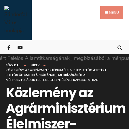
Search
Skip
for:
Close
to
MENU
Searc
content
Wind
FŐOLDAL
HÍREK
KÖZLEMÉNY AZ AGRÁRMINISZTÉRIUM ÉLELMISZER-FELÜGYELETÉRT
FELELŐS ÁLLAMTITKÁRSÁGÁNAK_ MEGBÍZÁSÁBÓL A
MÉHPUSZTULÁSOS ESETEK BEJELENTÉSÉVEL KAPCSOLATBAN
Közlemény az
Agrárminisztérium
Élelmiszer-