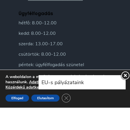
Ügyfélfogadás
hétfő: 8.00-12.00
kedd: 8.00-12.00
szerda: 13.00-17.00
csütörtök: 8.00-12.00
péntek: ügyfélfogadás szünetel
A weboldalon a minőségi felhasználói élmény érdekében sütiket
EU-s pályázataink
használunk.
Adatkezelési tájékoztatónkat
itt ismerheti meg.
Közérdekű adatkezelési szabályzatunkat
itt ismerheti meg.
Close GDPR Cookie Banner
Elfogad
Elutasítom
© 2026 Sándorfalva Város honlapja • Sándorfalvi Közös Önkormányzati
Hivatal 2016 | Minden jog fenntartva