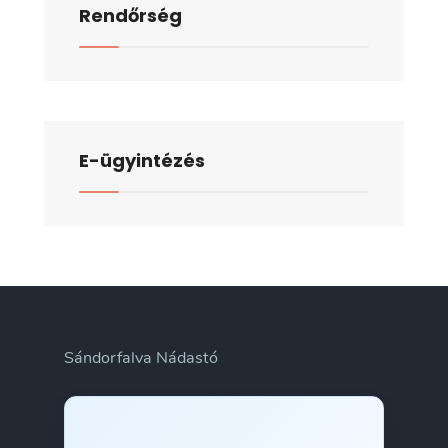
Rendőrség
E-ügyintézés
Sándorfalva Nádastó