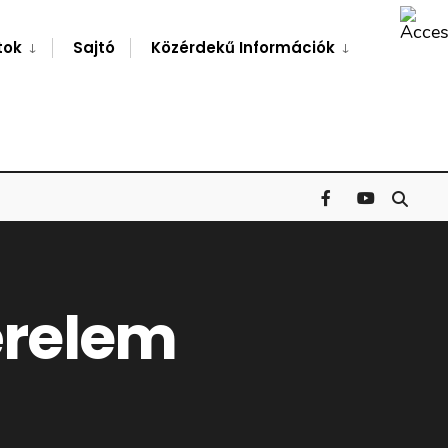
Search
Window
tok
Sajtó
Közérdekű Információk
i
érelem