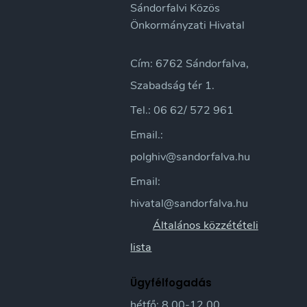
Sándorfalvi Közös
Önkormányzati Hivatal
Cím: 6762 Sándorfalva,
Szabadság tér 1.
Tel.: 06 62/ 572 961
Email.:
polghiv@sandorfalva.hu
Email:
hivatal@sandorfalva.hu
Általános közzétételi
lista
Ügyfélfogadás
hétfő: 8.00-12.00