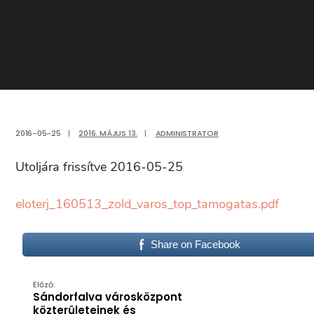
2016-05-25
|
2016. MÁJUS 13.
|
ADMINISTRATOR
Utoljára frissítve 2016-05-25
eloterj_160513_zold_varos_top_tamogatas.pdf
Share on Facebook
Előző:
Sándorfalva városközpont
közterületeinek és