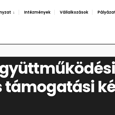
nyzat
Intézmények
Vállalkozások
Pályáza
LLAPODÁS TÁMOGATÁSI KÉRELEM BENYÚJTÁSÁRA
együttműködés
 támogatási k