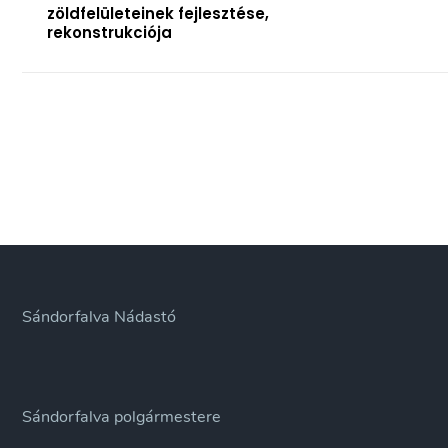
zöldfelületeinek fejlesztése,
rekonstrukciója
Sándorfalva Nádastó
Sándorfalva polgármestere