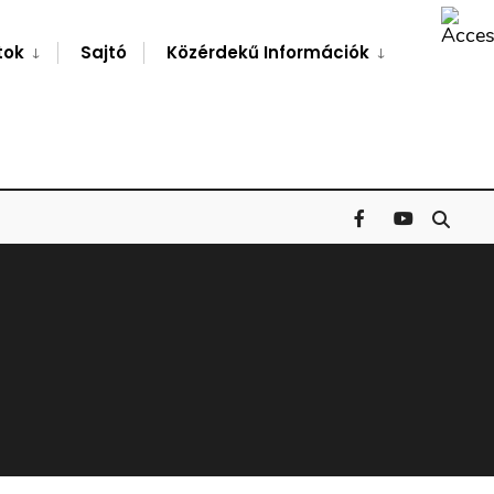
Search
Window
tok
Sajtó
Közérdekű Információk