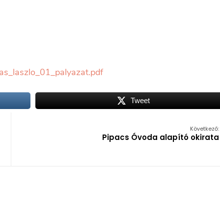
s_laszlo_01_palyazat.pdf
Tweet
Következő:
Pipacs Óvoda alapító okirata