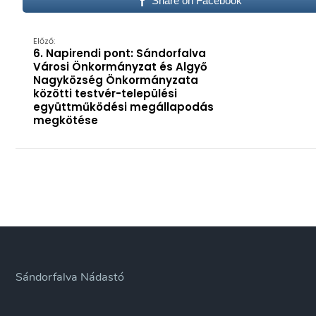
Share on Facebook
Előző:
6. Napirendi pont: Sándorfalva
Városi Önkormányzat és Algyő
Nagyközség Önkormányzata
közötti testvér-települési
együttműködési megállapodás
megkötése
Sándorfalva Nádastó