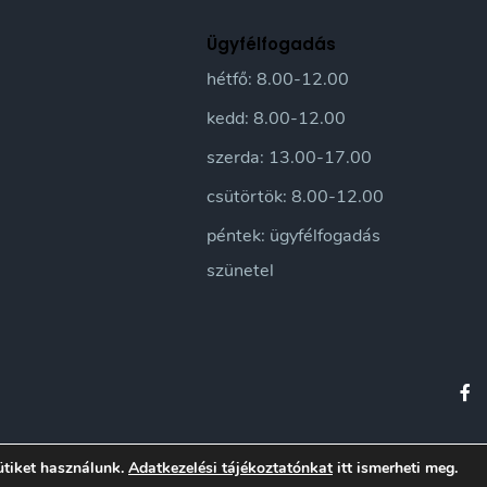
Ügyfélfogadás
hétfő: 8.00-12.00
kedd: 8.00-12.00
szerda: 13.00-17.00
csütörtök: 8.00-12.00
péntek: ügyfélfogadás
szünetel
orfalva Város honlapja • Sándorfalvi Közös Önkormányzati Hivatal 2016 | Minden jo
ütiket használunk.
Adatkezelési tájékoztatónkat
itt ismerheti meg.