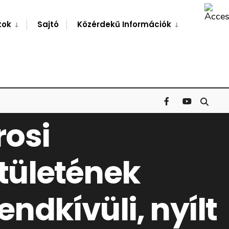
Search
Window
tok
Sajtó
Közérdekű Információk
LI, NYÍLT ÜLÉSÉRŐL
osi
tületének
endkívüli, nyílt