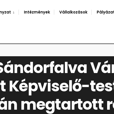
nyzat
Intézmények
Vállalkozások
Pályáza
ORMÁNYZAT KÉPVISELŐ-TESTÜLETÉNEK 2019. ÁPRILIS 8-ÁN MEGTARTOTT RENDKÍVÜ
ándorfalva Vár
 Képviselő-tes
-án megtartott r