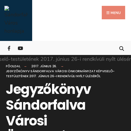
Search
Skip
for:
Close
to
MENU
Searc
content
Wind
FŐOLDAL
2017. JÚNIUS 26.
JEGYZŐKÖNYV SÁNDORFALVA VÁROSI ÖNKORMÁNYZAT KÉPVISELŐ-
TESTÜLETÉNEK 2017. JÚNIUS 26-I RENDKÍVÜLI NYÍLT ÜLÉSÉRŐL
Jegyzőkönyv
Sándorfalva
Városi