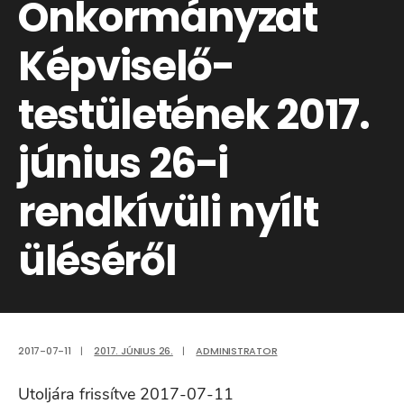
Önkormányzat
Képviselő-
testületének 2017.
június 26-i
rendkívüli nyílt
üléséről
2017-07-11
|
2017. JÚNIUS 26.
|
ADMINISTRATOR
Utoljára frissítve 2017-07-11