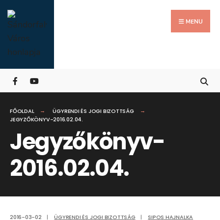
Search
Skip
for:
Close
to
MENU
Searc
content
Wind
FŐOLDAL
ÜGYRENDI ÉS JOGI BIZOTTSÁG
JEGYZŐKÖNYV-2016.02.04.
Jegyzőkönyv-
2016.02.04.
2016-03-02
|
ÜGYRENDI ÉS JOGI BIZOTTSÁG
|
SIPOS HAJNALKA