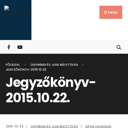
Search
Skip
for:
Close
to
MENU
Searc
content
Wind
FŐOLDAL
ÜGYRENDI ÉS JOGI BIZOTTSÁG
JEGYZŐKÖNYV-2015.10.22.
Jegyzőkönyv-
2015.10.22.
2015-10-23
|
ÜGYRENDI ÉS JOGI BIZOTTSÁG
|
SIPOS HAJNALKA