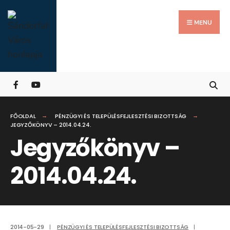
Search
Skip
for:
Close
to
MENU
Searc
content
Wind
FŐOLDAL
PÉNZÜGYI ÉS TELEPÜLÉSFEJLESZTÉSI BIZOTTSÁG
JEGYZŐKÖNYV – 2014.04.24.
Jegyzőkönyv –
2014.04.24.
2014-05-29
|
PÉNZÜGYI ÉS TELEPÜLÉSFEJLESZTÉSI BIZOTTSÁG
|