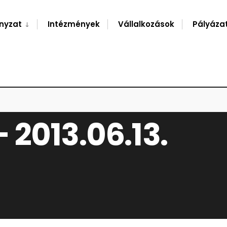
nyzat
Intézmények
Vállalkozások
Pályáza
V – 2013.06.13.
2013.06.13.