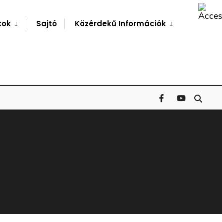
Search
Window
tok
Sajtó
Közérdekű Információk