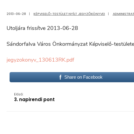
2013-06-28
|
KÉPVISELŐ-TESTÜLET NYÍLT JEGYZŐKÖNYVEI
|
ADMINISTRA
Utoljára frissítve 2013-06-28
Sándorfalva Város Önkormányzat Képviselő-testülete 20
jegyzokonyv_130613RK.pdf
Share on Facebook
Előző:
3. napirendi pont