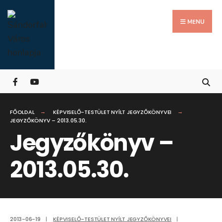
Search
Skip
for:
Close
to
MENU
Searc
content
Wind
FŐOLDAL
KÉPVISELŐ-TESTÜLET NYÍLT JEGYZŐKÖNYVEI
JEGYZŐKÖNYV – 2013.05.30.
Jegyzőkönyv –
2013.05.30.
2013-06-19
|
KÉPVISELŐ-TESTÜLET NYÍLT JEGYZŐKÖNYVEI
|