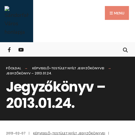
Search
Skip
for:
Close
to
MENU
Searc
content
Wind
FŐOLDAL
KÉPVISELŐ-TESTÜLET NYÍLT JEGYZŐKÖNYVEI
JEGYZŐKÖNYV – 2013.01.24.
Jegyzőkönyv –
2013.01.24.
2013-02-07
|
KÉPVISELŐ-TESTÜLET NYÍLT JEGYZŐKÖNYVEI
|