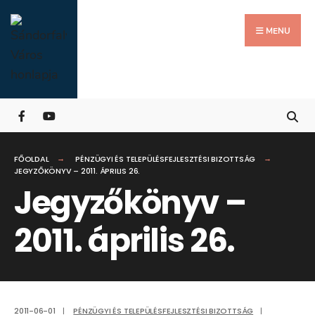
Search
Skip
for:
Close
to
MENU
Searc
content
Wind
FŐOLDAL
PÉNZÜGYI ÉS TELEPÜLÉSFEJLESZTÉSI BIZOTTSÁG
JEGYZŐKÖNYV – 2011. ÁPRILIS 26.
Jegyzőkönyv –
2011. április 26.
2011-06-01
|
PÉNZÜGYI ÉS TELEPÜLÉSFEJLESZTÉSI BIZOTTSÁG
|