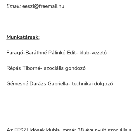
Email:
eeszi@freemail.hu
Munkatársak:
Faragó-Baráthné Pálinkó Edit- klub-vezető
Répás Tiborné- szociális gondozó
Gémesné Darázs Gabriella- technikai dolgozó
Az EESZI Idősek klubja immár 38 éve nyújt szociális s