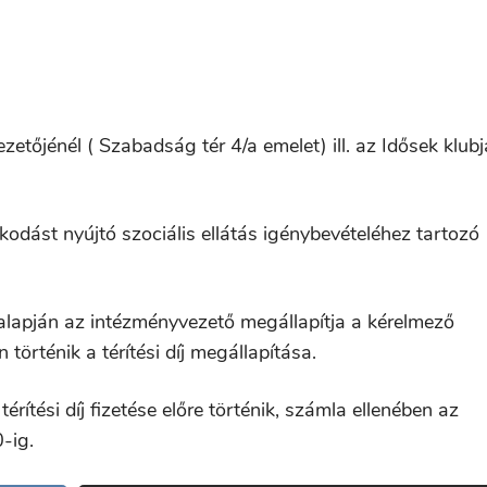
zetőjénél ( Szabadság tér 4/a emelet) ill. az Idősek klubj
odást nyújtó szociális ellátás igénybevételéhez tartozó
 alapján az intézményvezető megállapítja a kérelmező
történik a térítési díj megállapítása.
rítési díj fizetése előre történik, számla ellenében az
-ig.