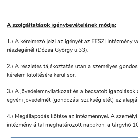
A szolgáltatások igénybevételének módja:
1.) A kérelmező jelzi az igényét az EESZI intézmény ve
részlegénél (Dózsa György u.33).
2.) A részletes tájékoztatás után a személyes gondosk
kérelem kitöltésére kerül sor.
3.) A jövedelemnyilatkozat és a becsatolt igazolások
egyéni jövedelmét (gondozási szükségletét) ez alapján 
4.) Megállapodás kötése az intézménnyel. A személyi té
intézmény által meghatározott napokon, a tárgyhó 10