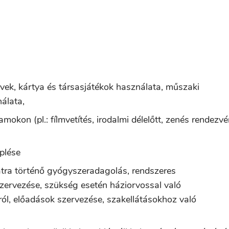
nyvek, kártya és társasjátékok használata, műszaki
nálata,
mokon (pl.: fílmvetítés, irodalmi délelőtt, zenés rendezvé
plése
atra történő gyógyszeradagolás, rendszeres
zervezése, szükség esetén háziorvossal való
ól, előadások szervezése, szakellátásokhoz való