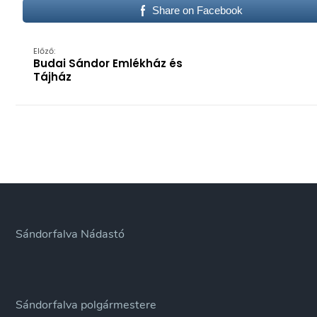
Share on Facebook
Előző:
Budai Sándor Emlékház és
Tájház
Sándorfalva Nádastó
Sándorfalva polgármestere