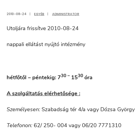
2010-08-24
|
EGYÉB
|
ADMINISTRATOR
Utoljára frissítve 2010-08-24
nappali ellátást nyújtó intézmény
30
–
30
hétfőtől – péntekig:
7
15
óra
A szolgáltatás elérhetősége :
Személyesen:
Szabadság tér 4/a vagy Dózsa György
Telefonon:
62/ 250- 004 vagy 06/20 7771310