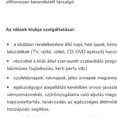
otthonosan berendezett társalgó.
Az idősek klubja szolgáltatásai:
a klubban rendelkezésre álló napi, heti lapok, kö
készülékek (TV, rádió, videó, CD, DVD lejátszó) hasz
részvétel a klub által szervezett szabadidős progra
kézműves foglalkozás, kerti party stb.)
születésnapok, névnapok, jeles ünnepek megünne
egészségügyi alapellátás keretében orvosi javasl
vérnyomásmérés, szűrővizsgálatra való eljutás megs
kapcsolattartás, tanácsadás az egészséges életmódr
hozzájutás segítése,