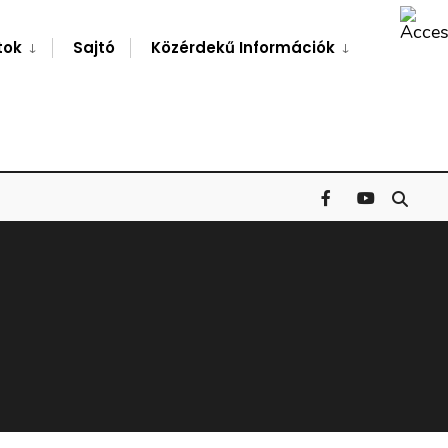
Search
Window
tok
Sajtó
Közérdekű Információk