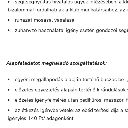
segítségnyújtás hivatalos ügyek intézésében, a kl
bizalommal fordulhatnak a klub munkatársaihoz, az
ruházat mosása, vasalása
zuhanyzó használata, igény esetén gondozói segí
Alapfeladatot meghaladó szolgáltatások:
egyéni megállapodás alapján történő buszos be -, i
előzetes egyeztetés alapján történő kirándulások
előzetes igényfelmérés után pedikűrös, masszőr, 
az étkezés igénybe vétele: az ebéd térítési díja a 
igénylés 140 Ft/ adagonként.