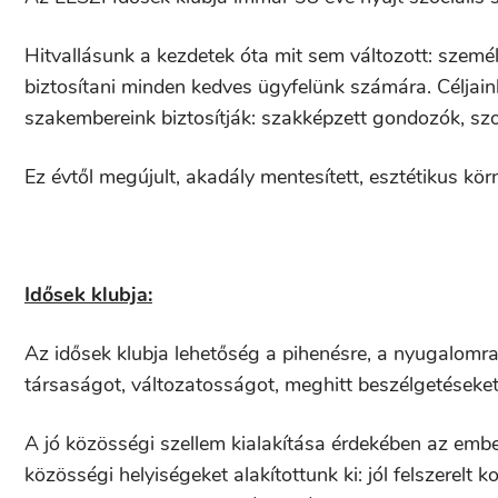
Hitvallásunk a kezdetek óta mit sem változott: személ
biztosítani minden kedves ügyfelünk számára. Céljai
szakembereink biztosítják: szakképzett gondozók, sz
Ez évtől megújult, akadály mentesített, esztétikus kö
Idősek klubja:
Az idősek klubja lehetőség a pihenésre, a nyugalomr
társaságot, változatosságot, meghitt beszélgetéseke
A jó közösségi szellem kialakítása érdekében az emb
közösségi helyiségeket alakítottunk ki: jól felszerelt