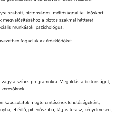
yre szabott, biztonságos, méltósággal teli időskort
nk megvalósításához a biztos szakmai hátteret
ociális munkások, pszichológus.
rnyezetben fogadjuk az érdeklődőket.
a vagy a színes programokra. Megoldás a biztonságot,
t keresőknek.
eri kapcsolatok megteremtésének lehetőségeként,
 konyha, ebédlő, pihenőszoba, tágas terasz, kényelmesen,