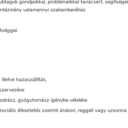
ubtagok gondjaikkal, problémáikkal tanácsért, segítségé
 intézmény valamennyi szakemberéhez
tséggel.
lletve hazaszállítás,
 szervezése
fodrász, gyógytornász igénybe vételére
szociális étkeztetés szerinti árakon, reggeli vagy uzsonna