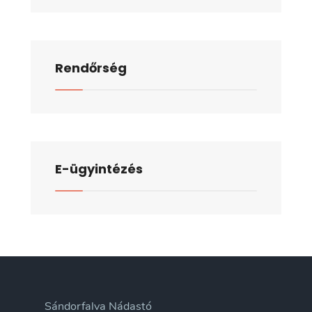
Rendőrség
E-ügyintézés
Sándorfalva Nádastó