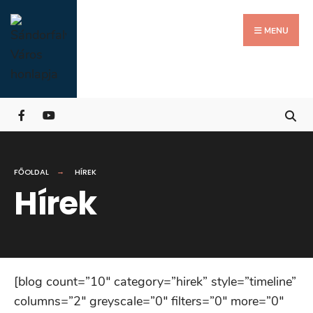
Search
Skip
for:
Close
to
MENU
Searc
content
Wind
FŐOLDAL
HÍREK
Hírek
[blog count=”10″ category=”hirek” style=”timeline”
columns=”2″ greyscale=”0″ filters=”0″ more=”0″