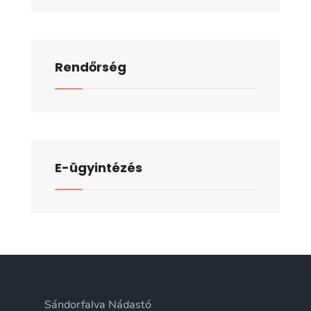
Rendőrség
E-ügyintézés
Sándorfalva Nádastó