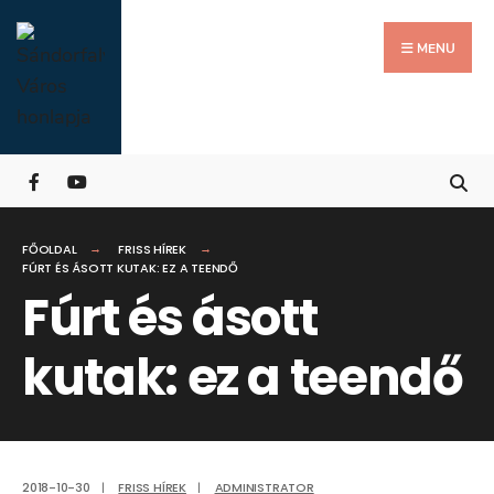
Search
Skip
for:
Close
to
MENU
Searc
content
Wind
FŐOLDAL
FRISS HÍREK
FÚRT ÉS ÁSOTT KUTAK: EZ A TEENDŐ
Fúrt és ásott
kutak: ez a teendő
2018-10-30
|
FRISS HÍREK
|
ADMINISTRATOR