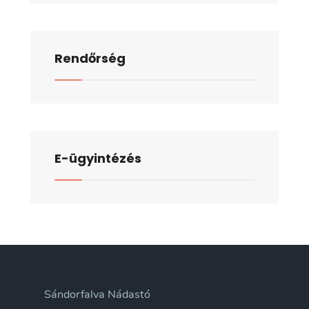
Rendőrség
E-ügyintézés
Sándorfalva Nádastó