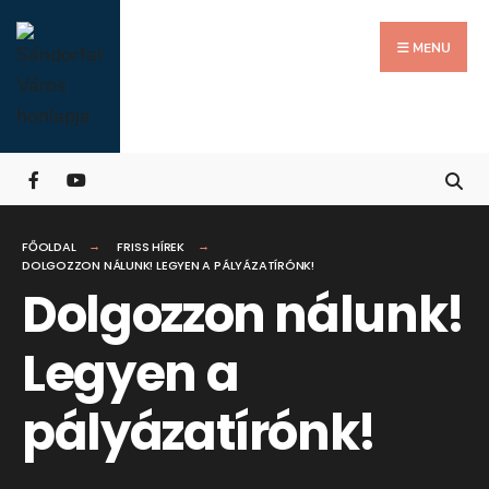
Search
Skip
for:
Close
to
MENU
Searc
content
Wind
FŐOLDAL
FRISS HÍREK
DOLGOZZON NÁLUNK! LEGYEN A PÁLYÁZATÍRÓNK!
Dolgozzon nálunk!
Legyen a
pályázatírónk!