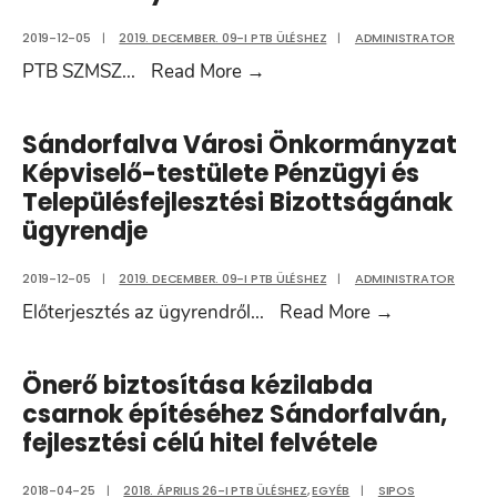
ülésére
2019-12-05
|
2019. DECEMBER. 09-I PTB ÜLÉSHEZ
|
ADMINISTRATOR
A
PTB SZMSZ
...
Read More
→
Pénzügyi
és
Sándorfalva Városi Önkormányzat
Településfejlesztési
Képviselő-testülete Pénzügyi és
Bizottság
Településfejlesztési Bizottságának
Szervezeti
ügyrendje
és
Működési
2019-12-05
|
2019. DECEMBER. 09-I PTB ÜLÉSHEZ
|
ADMINISTRATOR
Szabályzatáról
Sándorfalva
Előterjesztés az ügyrendről
...
Read More
→
szóló
Városi
önkormányzati
Önkormány
Önerő biztosítása kézilabda
rendelet
Képviselő-
csarnok építéséhez Sándorfalván,
testülete
fejlesztési célú hitel felvétele
Pénzügyi
és
2018-04-25
|
2018. ÁPRILIS 26-I PTB ÜLÉSHEZ
,
EGYÉB
|
SIPOS