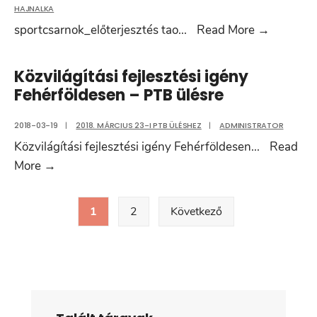
HAJNALKA
Településfej
Önerő
sportcsarnok_előterjesztés tao
...
Read More
→
Bizottságán
biztosítá
ügyrendje
kézilabd
Közvilágítási fejlesztési igény
csarnok
Fehérföldesen – PTB ülésre
építéséh
Sándorfa
2018-03-19
|
2018. MÁRCIUS 23-I PTB ÜLÉSHEZ
|
ADMINISTRATOR
fejleszté
Közvilágítási fejlesztési igény Fehérföldesen
...
Read
célú
Közvilágítási
More
→
hitel
fejlesztési
Bejegyzések
felvétele
igény
1
2
Következő
lapozása
Fehérföldesen
–
PTB
ülésre