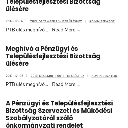
Településfejlesztési Bizottság
testülete
ülésére
Pénzügyi
és
2019-12-14
|
2019. DECEMBER 17-I PTB ÜLÉSHEZ
|
ADMINISTRATOR
Településfej
Meghívó
PTB ülés meghívó
...
Read More
→
Bizottságán
a
ügyrendje
Pénzügyi
Meghívó a Pénzügyi és
és
Településfejlesztési Bizottság
Településfejlesztési
ülésére
Bizottság
ülésére
2019-12-05
|
2019. DECEMBER. 09-I PTB ÜLÉSHEZ
|
ADMINISTRATOR
Meghívó
PTB ülés meghívó
...
Read More
→
a
Pénzügyi
A Pénzügyi és Településfejlesztési
és
Bizottság Szervezeti és Működési
Településfejlesztési
Szabályzatáról szóló
Bizottság
önkormányzati rendelet