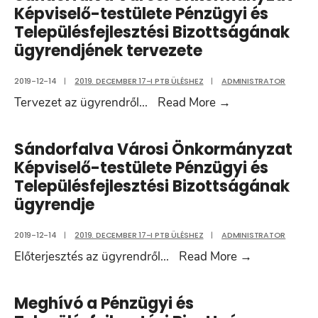
Pénzügyi
Képviselő-testülete Pénzügyi és
és
Településfejlesztési Bizottságának
Településfejlesztési
ügyrendjének tervezete
Bizottság
Ügyrendjének
2019-12-14
|
2019. DECEMBER 17-I PTB ÜLÉSHEZ
|
ADMINISTRATOR
módosítása
Sándorfalva
Tervezet az ügyrendről
...
Read More
→
Városi
Önkormányzat
Sándorfalva Városi Önkormányzat
Képviselő-
Képviselő-testülete Pénzügyi és
testülete
Településfejlesztési Bizottságának
Pénzügyi
ügyrendje
és
Településfejlesz
2019-12-14
|
2019. DECEMBER 17-I PTB ÜLÉSHEZ
|
ADMINISTRATOR
Bizottságának
Sándorfalva
Előterjesztés az ügyrendről
...
Read More
→
ügyrendjének
Városi
tervezete
Önkormány
Meghívó a Pénzügyi és
Képviselő-