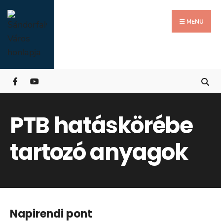
Search
Skip
for:
Close
to
MENU
Searc
content
Wind
PTB hatáskörébe
tartozó anyagok
Napirendi pont