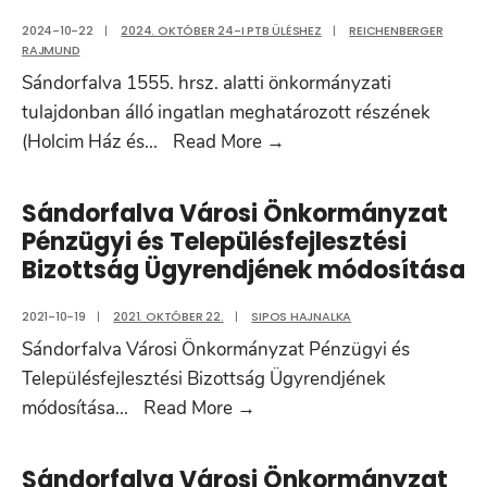
2024-10-22
|
2024. OKTÓBER 24-I PTB ÜLÉSHEZ
|
REICHENBERGER
RAJMUND
Sándorfalva 1555. hrsz. alatti önkormányzati
tulajdonban álló ingatlan meghatározott részének
Napirendi
(Holcim Ház és
...
Read More
→
pont
Sándorfalva Városi Önkormányzat
Pénzügyi és Településfejlesztési
Bizottság Ügyrendjének módosítása
2021-10-19
|
2021. OKTÓBER 22.
|
SIPOS HAJNALKA
Sándorfalva Városi Önkormányzat Pénzügyi és
Településfejlesztési Bizottság Ügyrendjének
Sándorfalva
módosítása
...
Read More
→
Városi
Önkormányzat
Sándorfalva Városi Önkormányzat