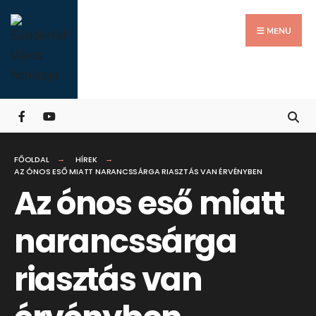
Search
Skip
for:
Close
to
MENU
Searc
content
Wind
FŐOLDAL
HÍREK
AZ ÓNOS ESŐ MIATT NARANCSSÁRGA RIASZTÁS VAN ÉRVÉNYBEN
Az ónos eső miatt
narancssárga
riasztás van