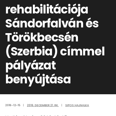
rehabilitációja
Sándorfalván és
Törökbecsén
(Szerbia) címmel
pályázat
benyújtása
2016-12-15
|
2016. DECEMBER 21. RK.
|
SIPOS HAJNALKA