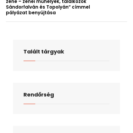
zene – zenei műhelyek, találkozók
Sándorfalván és Topolyán” címmel
pályázat benyújtása
Talált tárgyak
Rendőrség