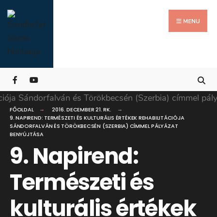
Search
Skip
for:
Close
to
MENU
Searc
content
Wind
FŐOLDAL
2016. DECEMBER 21. RK.
9. NAPIREND: TERMÉSZETI ÉS KULTURÁLIS ÉRTÉKEK REHABILITÁCIÓJA
SÁNDORFALVÁN ÉS TÖRÖKBECSÉN (SZERBIA) CÍMMEL PÁLYÁZAT
BENYÚJTÁSA
9. Napirend:
Természeti és
kulturális értékek