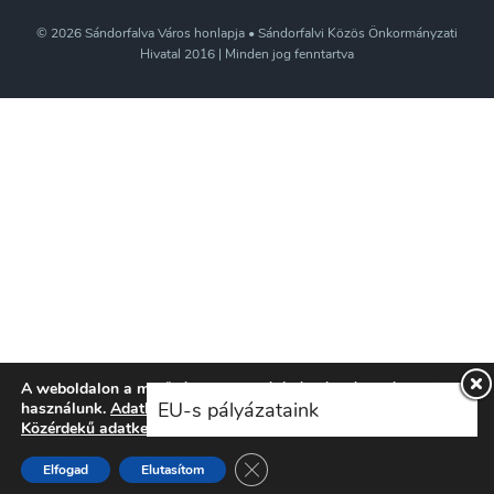
© 2026 Sándorfalva Város honlapja • Sándorfalvi Közös Önkormányzati
Hivatal 2016 | Minden jog fenntartva
A weboldalon a minőségi felhasználói élmény érdekében sütiket
EU-s pályázataink
használunk.
Adatkezelési tájékoztatónkat
itt ismerheti meg.
Közérdekű adatkezelési szabályzatunkat
itt ismerheti meg.
Close GDPR Cookie Banner
Elfogad
Elutasítom