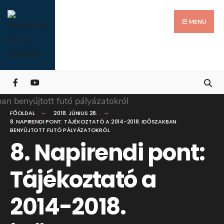
Search
Skip
for:
Close
to
MENU
Searc
content
Wind
FŐOLDAL
2018. JÚNIUS 28.
8. NAPIRENDI PONT: TÁJÉKOZTATÓ A 2014-2018. IDŐSZAKBAN
BENYÚJTOTT FUTÓ PÁLYÁZATOKRÓL
8. Napirendi pont:
Tájékoztató a
2014-2018.