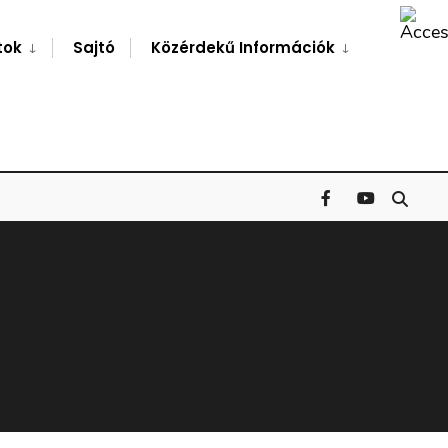
Search
Window
tok
Sajtó
Közérdekű Információk