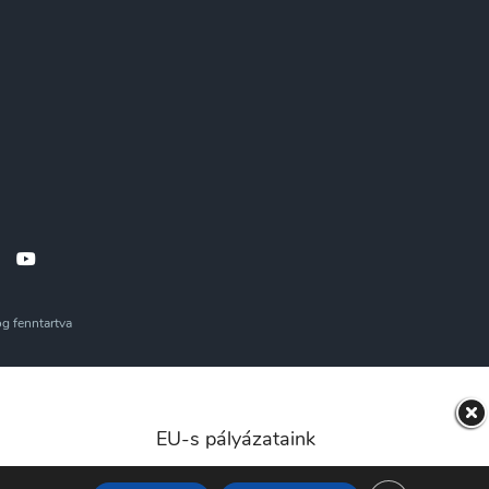
g fenntartva
EU-s pályázataink