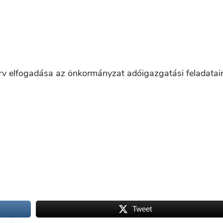
erv elfogadása az önkormányzat adóigazgatási feladatai
Tweet