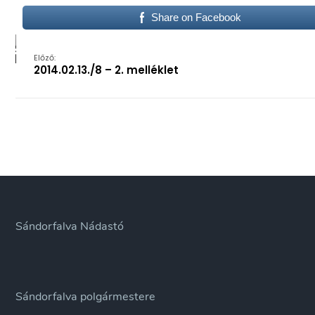
Share on Facebook
Előző:
2014.02.13./8 – 2. melléklet
Sándorfalva Nádastó
Sándorfalva polgármestere