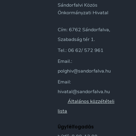
Sándorfalvi Közös
Önkormányzati Hivatal
Cím: 6762 Sándorfalva,
Szabadság tér 1.
Tel.: 06 62/ 572 961
Email.:
polghiv@sandorfalva.hu
Email:
hivatal@sandorfalva.hu
Általános közzétételi
lista
Ügyfélfogadás