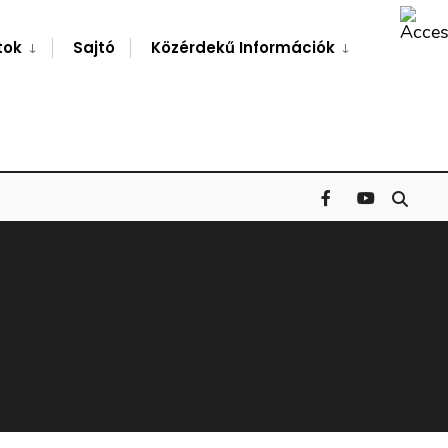
Search
Window
tok
Sajtó
Közérdekű Információk