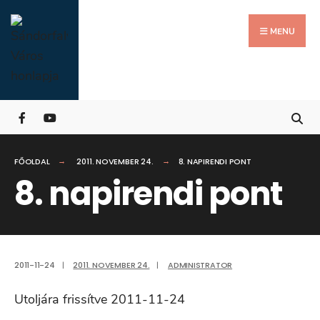
Search
Skip
for:
Close
to
MENU
Searc
content
Wind
FŐOLDAL
2011. NOVEMBER 24.
8. NAPIRENDI PONT
8. napirendi pont
2011-11-24
|
2011. NOVEMBER 24.
|
ADMINISTRATOR
Utoljára frissítve 2011-11-24