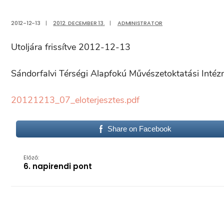
2012-12-13
|
2012. DECEMBER 13.
|
ADMINISTRATOR
Utoljára frissítve 2012-12-13
Sándorfalvi Térségi Alapfokú Művészetoktatási Inté
20121213_07_eloterjesztes.pdf
Share on Facebook
Előző:
6. napirendi pont