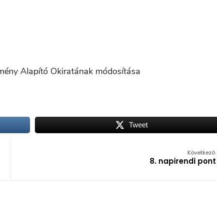
zmény Alapító Okiratának módosítása
Tweet
Következő:
8. napirendi pont