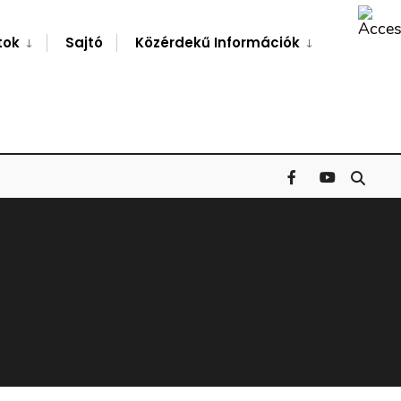
Search
Window
tok
Sajtó
Közérdekű Információk