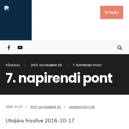
Search
Skip
for:
Close
to
MENU
Searc
content
Wind
FŐOLDAL
2012. NOVEMBER 29.
7. NAPIRENDI PONT
7. napirendi pont
2012-11-27
|
2012. NOVEMBER 29.
|
ADMINISTRATOR
Utoljára frissítve 2016-10-17