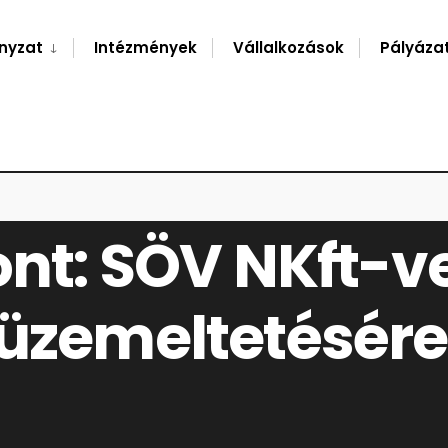
nyzat
Intézmények
Vállalkozások
Pályáza
NT: SÖV NKFT-VEL SZERZŐDÉS KÖTÉSE STRAND ÜZEMELTETÉSÉRE
ont: SÖV NKft-v
 üzemeltetésére