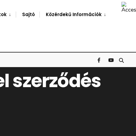
Search
Window
tok
Sajtó
Közérdekű Információk
el szerződés