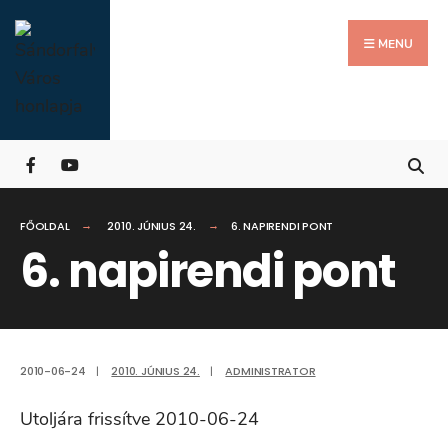
Search
Skip
for:
Close
to
MENU
Searc
content
Wind
FŐOLDAL
2010. JÚNIUS 24.
6. NAPIRENDI PONT
6. napirendi pont
2010-06-24
|
2010. JÚNIUS 24.
|
ADMINISTRATOR
Utoljára frissítve 2010-06-24