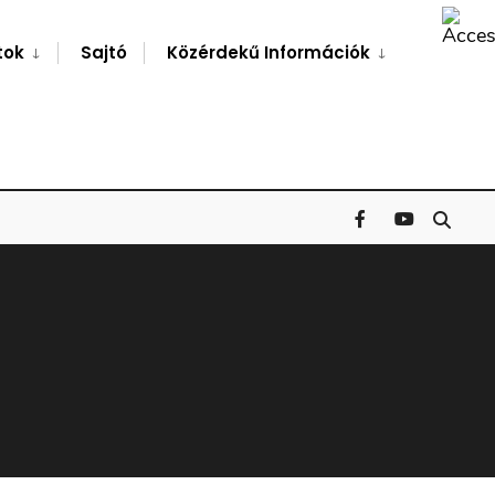
Search
Window
tok
Sajtó
Közérdekű Információk