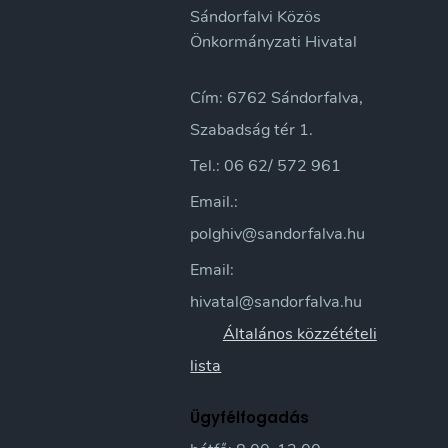
Sándorfalvi Közös
Önkormányzati Hivatal
Cím: 6762 Sándorfalva,
Szabadság tér 1.
Tel.: 06 62/ 572 961
Email.:
polghiv@sandorfalva.hu
Email:
hivatal@sandorfalva.hu
Általános közzétételi
lista
Ügyfélfogadás