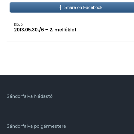
Share on Facebook
Előző:
2013.05.30./6 – 2. melléklet
Sándorfalva Nádastó
Sándorfalva polgármestere