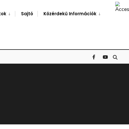
Search
Window
tok
Sajtó
Közérdekű Információk