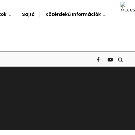
Search
Window
tok
Sajtó
Közérdekű Információk