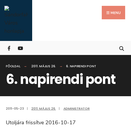
Search
Skip
for:
Close
to
MENU
Searc
content
Wind
FŐOLDAL
2011. MÁJUS 26.
6. NAPIRENDI PONT
6. napirendi pont
2011-05-23
|
2011. MÁJUS 26.
|
ADMINISTRATOR
Utoljára frissítve 2016-10-17