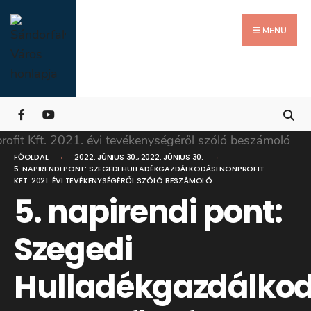
Search
Skip
for:
Close
to
MENU
Searc
content
Wind
FŐOLDAL
2022. JÚNIUS 30.
,
2022. JÚNIUS 30.
5. NAPIRENDI PONT: SZEGEDI HULLADÉKGAZDÁLKODÁSI NONPROFIT
KFT. 2021. ÉVI TEVÉKENYSÉGÉRŐL SZÓLÓ BESZÁMOLÓ
5. napirendi pont:
Szegedi
Hulladékgazdálkod