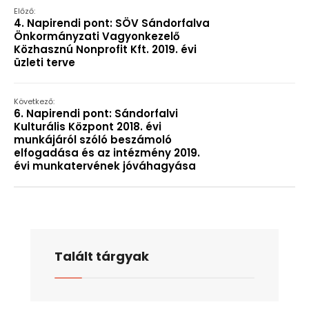
Előző:
4. Napirendi pont: SÖV Sándorfalva
Önkormányzati Vagyonkezelő
Közhasznú Nonprofit Kft. 2019. évi
üzleti terve
Következő:
6. Napirendi pont: Sándorfalvi
Kulturális Központ 2018. évi
munkájáról szóló beszámoló
elfogadása és az intézmény 2019.
évi munkatervének jóváhagyása
Talált tárgyak