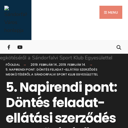
Search
Skip
for:
Close
to
MENU
Searc
content
Wind
FŐOLDAL
2019. FEBRUÁR 14.
,
2019. FEBRUÁR 14.
5. NAPIRENDI PONT: DÖNTÉS FELADAT-ELLÁTÁSI SZERZŐDÉS
MEGKÖTÉSÉRŐL A SÁNDORFALVI SPORT KLUB EGYESÜLETTEL
5. Napirendi pont:
Döntés feladat-
ellátási szerződés