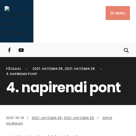
Search
Skip
for:
Close
to
MENU
Searc
content
Wind
FŐOLDAL
2021. OKTÓBER 28.
,
2021. OKTÓBER 28.
4. NAPIRENDI PONT
4. napirendi pont
2021-10-19
|
2021. OKTÓBER 28.
,
2021. OKTÓBER 28.
|
SIPOS
HAJNALKA