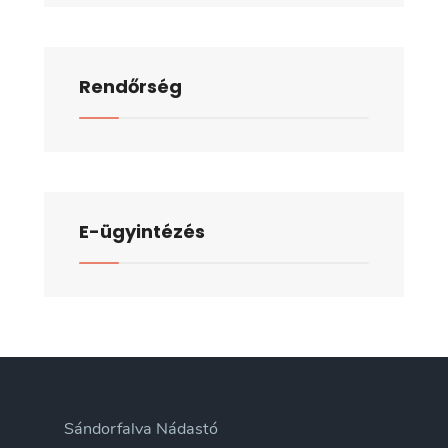
Rendőrség
E-ügyintézés
Sándorfalva Nádastó