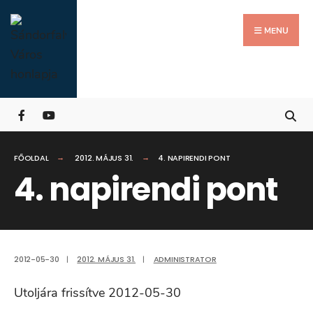
Search
Skip
for:
Close
to
MENU
Searc
content
Wind
FŐOLDAL
2012. MÁJUS 31.
4. NAPIRENDI PONT
4. napirendi pont
2012-05-30
|
2012. MÁJUS 31.
|
ADMINISTRATOR
Utoljára frissítve 2012-05-30